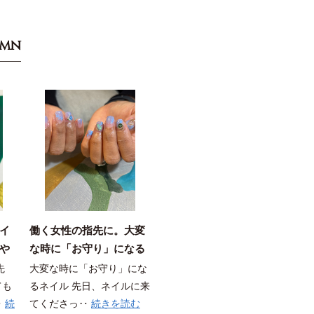
umn
イ
働く女性の指先に。大変
や
な時に「お守り」になる
由
ネイル
先
大変な時に「お守り」にな
ても
るネイル 先日、ネイルに来
‥
続
てくださっ‥
続きを読む