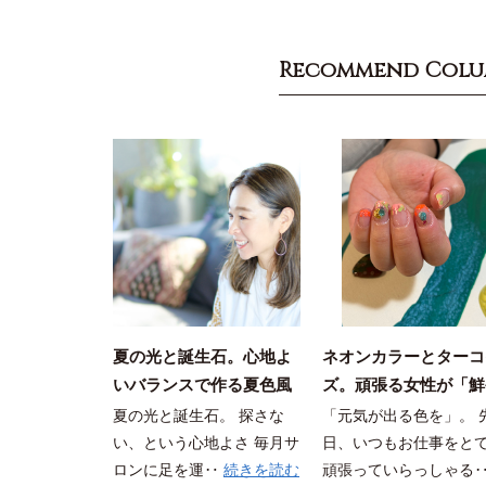
Recommend Col
夏の光と誕生石。心地よ
ネオンカラーとターコ
いバランスで作る夏色風
ズ。頑張る女性が「鮮
水ネイル｜中目黒 RURI
かな色」に惹かれる理
夏の光と誕生石。 探さな
「元気が出る色を」。 
NAIL
い、という心地よさ 毎月サ
日、いつもお仕事をと
ロンに足を運‥
続きを読む
頑張っていらっしゃる