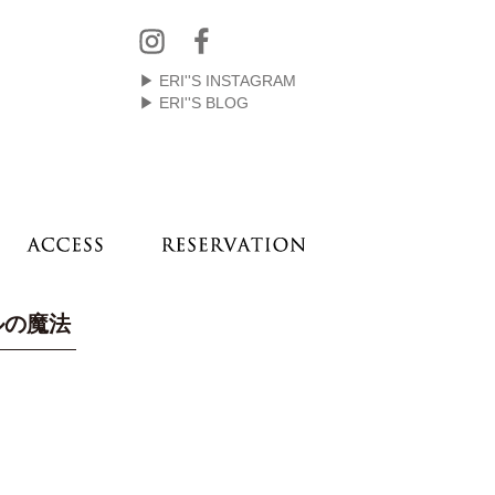
▶ ERI''S INSTAGRAM
▶ ERI''S BLOG
ルの魔法